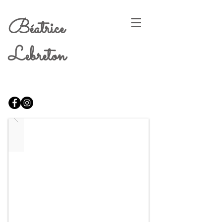
Béatrice
Lebreton